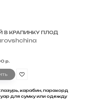
Й В КРАПИНКУ ПЛОД
rovshchina
00
р.
ИТЬ
 глазурь, карабин, паракорд
уар для сумку или одежду