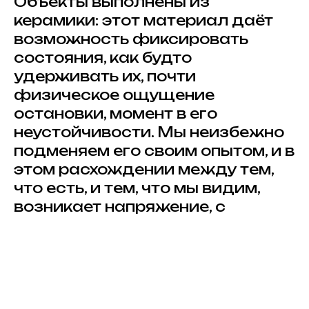
Объекты выполнены из
керамики: этот материал даёт
возможность фиксировать
состояния, как будто
удерживать их, почти
физическое ощущение
остановки, момент в его
неустойчивости. Мы неизбежно
подменяем его своим опытом, и в
этом расхождении между тем,
что есть, и тем, что мы видим,
возникает напряжение, с
которым мне интересно
работать. В основе работ лежат
наблюдения. В заповеднике я
видел сбитые гнёзда, и это
казалось странным: само место